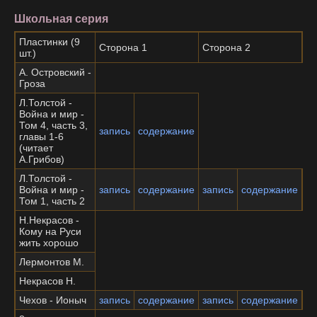
Школьная серия
Пластинки (9
Сторона 1
Сторона 2
шт.)
А. Островский -
Гроза
Л.Толстой -
Война и мир -
Том 4, часть 3,
запись
содержание
главы 1-6
(читает
А.Грибов)
Л.Толстой -
Война и мир -
запись
содержание
запись
содержание
Том 1, часть 2
Н.Некрасов -
Кому на Руси
жить хорошо
Лермонтов М.
Некрасов Н.
Чехов - Ионыч
запись
содержание
запись
содержание